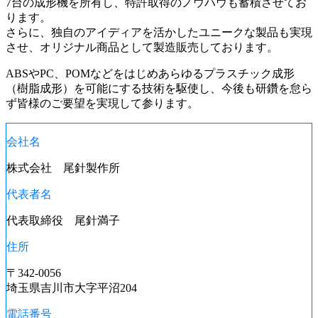
7台の成形機を所有し、特許取得のノウハウも蓄積させてお
ります。
さらに、独自のアイディアを活かしたユニークな製品も実現
させ、オリジナル商品として製造販売しております。
ABSやPC、POMなどをはじめあらゆるプラスチック成形
（樹脂成形）を可能にする技術を駆使し、今後も研鑽を怠ら
ず皆様のご要望を実現して参ります。
会社名
株式会社 尾針製作所
代表者名
代表取締役 尾針満子
住所
〒342-0056
埼玉県吉川市大字平沼204
電話番号