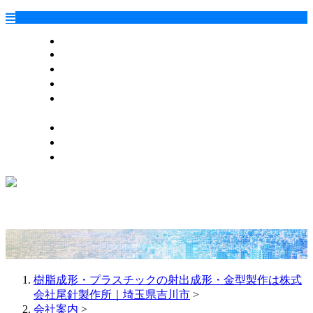
HOME
会社案内
設備情報
加工サンプル
射出成形機
詳細動画
採用情報
ブログ
お問い合わせ
樹脂成形・プラスチックの射出成形・金型製作は株式
会社尾針製作所｜埼玉県吉川市
>
会社案内
>