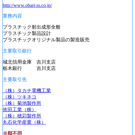
http://www.obari-ss.co.jp/
業務内容
プラスチック射出成形全般
プラスチック製品設計
プラスチックオリジナル製品の製造販売
主要取引銀行
城北信用金庫 吉川支店
栃木銀行 吉川支店
主要取引先
（株）タカチ電機工業
（株）ツキネコ
（株）菊池製作所
依田工業（株）
（株）穂苅製作所
丸石化学産業（株）
※順不同