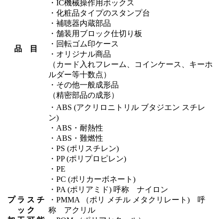
・IC機械操作用ボックス
・化粧品タイプのスタンプ台
・補聴器内蔵部品
・舗装用ブロック仕切り板
・回転ゴム印ケース
品 目
・オリジナル商品
（カード入れフレーム、コインケース、キーホ
ルダー等十数点）
・その他一般成形品
（精密部品の成形）
・ABS (アクリロニトリル ブタジエン スチレ
ン)
・ABS・耐熱性
・ABS・難燃性
・PS (ポリスチレン)
・PP (ポリプロピレン)
・PE
・PC (ポリカーボネート)
・PA (ポリアミド) 呼称 ナイロン
プ ラ ス チ
・PMMA （ポリ メチル メタクリレート) 呼
ッ ク
称 アクリル