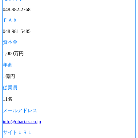
048-982-2768
ＦＡＸ
048-981-5485
資本金
1,000万円
年商
1億円
従業員
11名
メールアドレス
info@obari-ss.co.jp
サイトＵＲＬ