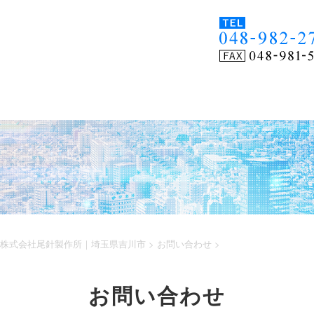
射出成形機
設備情報
加工サンプル
採用情
詳細動画
株式会社尾針製作所｜埼玉県吉川市
>
お問い合わせ
>
お問い合わせ