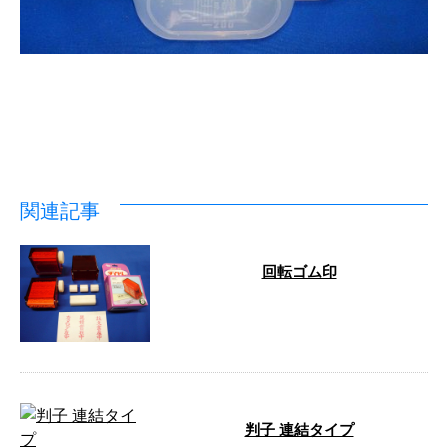
関連記事
回転ゴム印
…
判子 連結タイプ