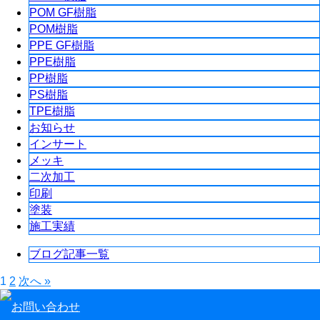
POM GF樹脂
POM樹脂
PPE GF樹脂
PPE樹脂
PP樹脂
PS樹脂
TPE樹脂
お知らせ
インサート
メッキ
二次加工
印刷
塗装
施工実績
ブログ記事一覧
1
2
次へ »