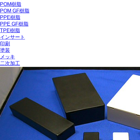
POM樹脂
POM GF樹脂
PPE樹脂
PPE GF樹脂
TPE樹脂
インサート
印刷
塗装
メッキ
二次加工