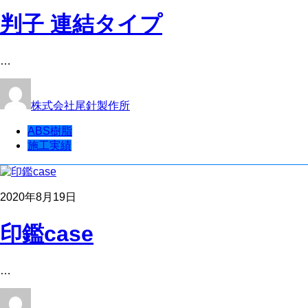
判子 連結タイプ
…
株式会社尾針製作所
ABS樹脂
施工実績
2020年8月19日
印鑑case
…