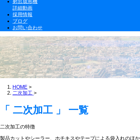
射出成形機
詳細動画
採用情報
ブログ
お問い合わせ
HOME
>
二次加工
>
「 二次加工 」 一覧
二次加工の特徴
製品カットやシーラー、ホチキスやテープによる袋入れのほか