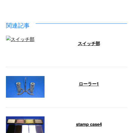
関連記事
スイッチ部
…
ローラー1
…
stamp case4