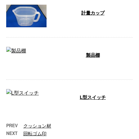
計量カップ
…
製品棚
…
L型スイッチ
…
PREV
クッション材
NEXT
回転ゴム印