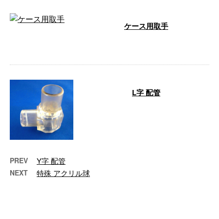
ケース用取手
…
L字 配管
…
PREV
Y字 配管
NEXT
特殊 アクリル球