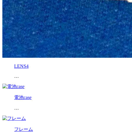
LENS4
…
電池case
…
フレーム