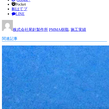
Pocket
B!
はてブ
LINE
株式会社尾針製作所
PMMA樹脂
,
施工実績
関連記事