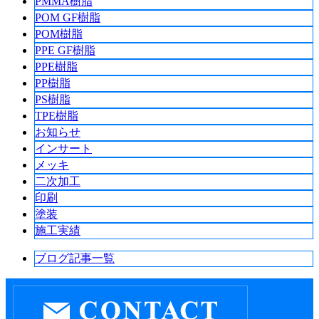
PMMA樹脂
POM GF樹脂
POM樹脂
PPE GF樹脂
PPE樹脂
PP樹脂
PS樹脂
TPE樹脂
お知らせ
インサート
メッキ
二次加工
印刷
塗装
施工実績
ブログ記事一覧