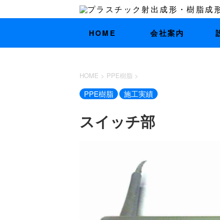
HOME
会社案内
HOME
>
PPE樹脂
>
PPE樹脂
施工実績
スイッチ部