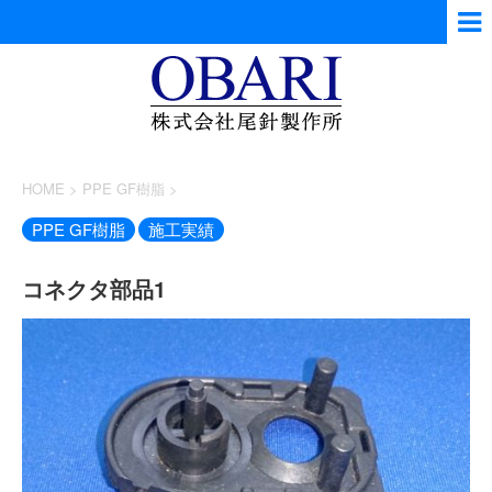
HOME
>
PPE GF樹脂
>
PPE GF樹脂
施工実績
コネクタ部品1