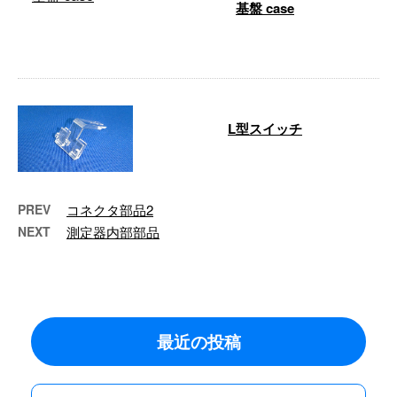
基盤 case
…
L型スイッチ
…
PREV
コネクタ部品2
NEXT
測定器内部部品
最近の投稿