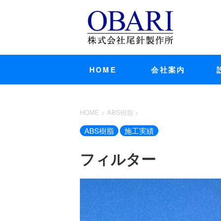
HOME
会社案内
HOME
>
ABS樹脂
>
ABS樹脂
施工実績
フィルター