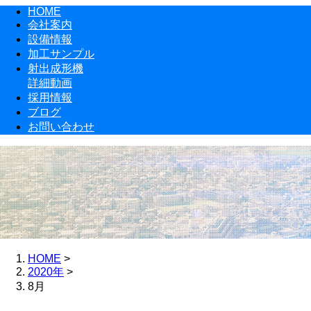
HOME
会社案内
設備情報
加工サンプル
射出成形機
詳細動画
採用情報
ブログ
お問い合わせ
HOME
>
2020年
>
8月